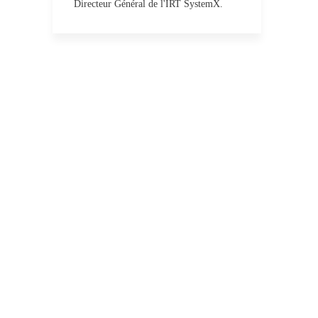
Directeur Général de l'IRT SystemX.
Contribuer à
l’évaluation des
performances