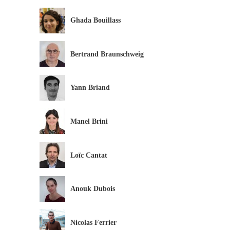
Ghada Bouillass
Bertrand Braunschweig
Yann Briand
Manel Brini
Loïc Cantat
Anouk Dubois
Nicolas Ferrier