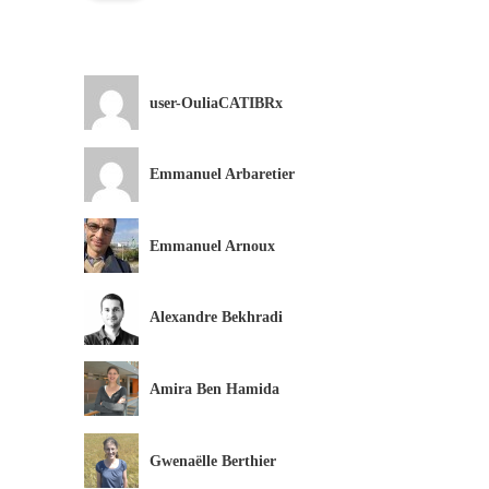
user-OuliaCATIBRx
Emmanuel Arbaretier
Emmanuel Arnoux
Alexandre Bekhradi
Amira Ben Hamida
Gwenaëlle Berthier