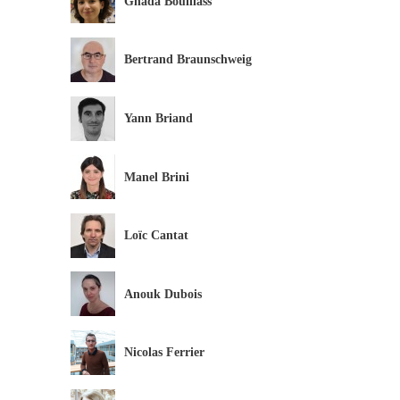
Ghada Bouillass
Bertrand Braunschweig
Yann Briand
Manel Brini
Loïc Cantat
Anouk Dubois
Nicolas Ferrier