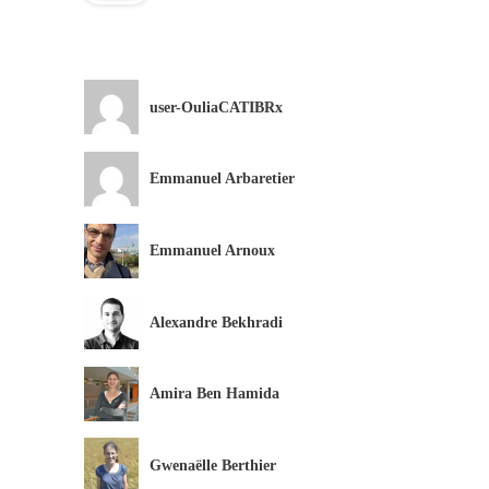
user-OuliaCATIBRx
Emmanuel Arbaretier
Emmanuel Arnoux
Alexandre Bekhradi
Amira Ben Hamida
Gwenaëlle Berthier