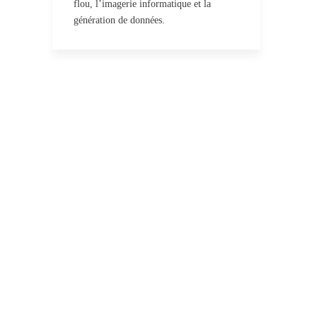
flou, l’imagerie informatique et la
génération de données.
Le machine
learning au
service de la