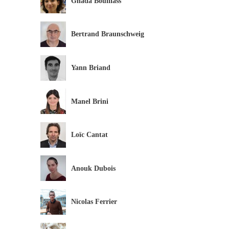
Ghada Bouillass
Bertrand Braunschweig
Yann Briand
Manel Brini
Loïc Cantat
Anouk Dubois
Nicolas Ferrier