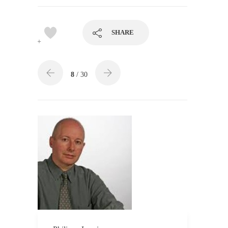
SHARE
4+
8
/ 30