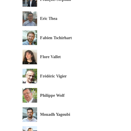
Eric Thea
Fabien Tschirhart
Flore Vallet
Frédéric Vigier
Philippe Wolf
Mouadh Yagoubi